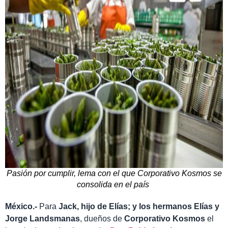
Pasión por cumplir, lema con el que Corporativo Kosmos se
consolida en el país
México.-
Para
Jack, hijo de Elías; y los hermanos Elías y
Jorge Landsmanas
, dueños de
Corporativo Kosmos
el