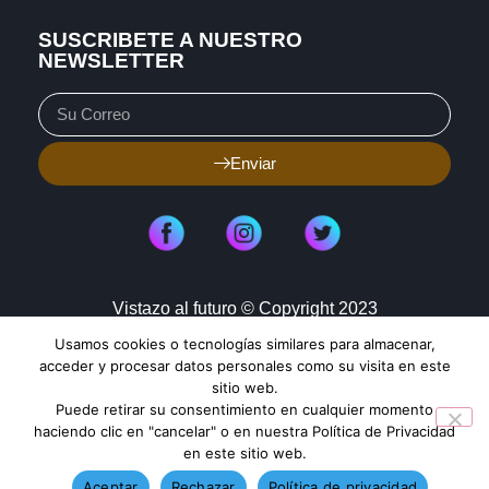
SUSCRIBETE A NUESTRO
NEWSLETTER
Enviar
Vistazo al futuro © Copyright 2023
Usamos cookies o tecnologías similares para almacenar,
Aviso de Privacidad
Política de Cookies
acceder y procesar datos personales como su visita en este
sitio web.
Mapa de Sitio
Puede retirar su consentimiento en cualquier momento
haciendo clic en "cancelar" o en nuestra Política de Privacidad
en este sitio web.
TENDENCIAS HOY
Aceptar
Rechazar
Política de privacidad