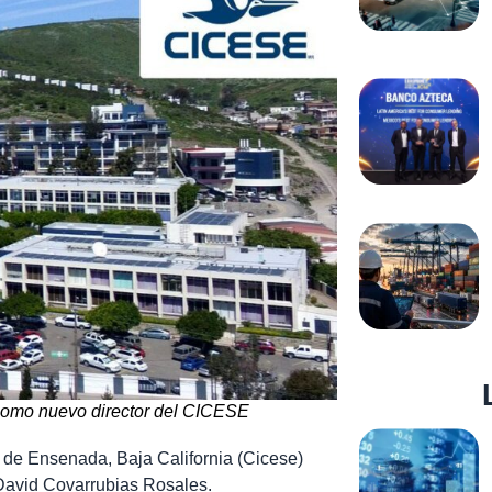
como nuevo director del CICESE
r de Ensenada, Baja California (Cicese)
 David Covarrubias Rosales.