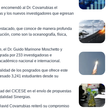
ez encomendó al Dr. Covarrubias el
 las y los nuevos investigadores que egresan
r destacado, que conoce de manera profunda
tución, como son la oceanografía, física,
te, el Dr. Guido Marinone Moschetto y
rada por 233 investigadoras e
académico nacional e internacional.
alidad de los posgrados que ofrece este
gresado 3,241 estudiantes desde su
dad del CICESE en el envío de propuestas
dalidad Sinergias.
 David Covarrubias reiteró su compromiso