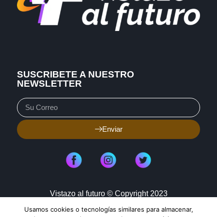
SUSCRIBETE A NUESTRO
NEWSLETTER
Enviar
Vistazo al futuro © Copyright 2023
Usamos cookies o tecnologías similares para almacenar,
Aviso de Privacidad
Política de Cookies