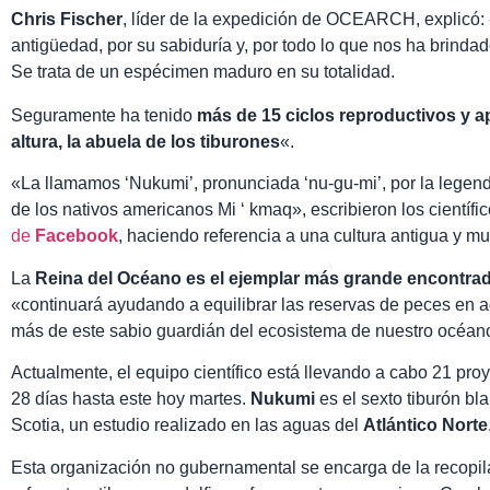
Chris Fischer
, líder de la expedición de OCEARCH, explicó: «
antigüedad, por su sabiduría y, por todo lo que nos ha brinda
Se trata de un espécimen maduro en su totalidad.
Seguramente ha tenido
más de 15 ciclos reproductivos y a
altura, la abuela de los tiburones
«.
«La llamamos ‘Nukumi’, pronunciada ‘nu-gu-mi’, por la legenda
de los nativos americanos Mi ‘ kmaq», escribieron los cientí
de
Facebook
, haciendo referencia a una cultura antigua y 
La
Reina del Océano es el ejemplar más grande encontrad
«continuará ayudando a equilibrar las reservas de peces en 
más de este sabio guardián del ecosistema de nuestro océan
Actualmente, el equipo científico está llevando a cabo 21 pro
28 días hasta este hoy martes.
Nukumi
es el sexto tiburón bl
Scotia, un estudio realizado en las aguas del
Atlántico Norte
Esta organización no gubernamental se encarga de la recopil