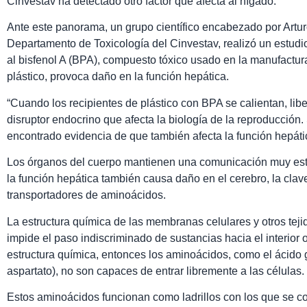
Cinvestav ha detectado otro factor que afecta al hígado.
Ante este panorama, un grupo científico encabezado por Artur
Departamento de Toxicología del Cinvestav, realizó un estudi
al bisfenol A (BPA), compuesto tóxico usado en la manufactu
plástico, provoca daño en la función hepática.
“Cuando los recipientes de plástico con BPA se calientan, lib
disruptor endocrino que afecta la biología de la reproducción
encontrado evidencia de que también afecta la función hepátic
Los órganos del cuerpo mantienen una comunicación muy est
la función hepática también causa daño en el cerebro, la clav
transportadores de aminoácidos.
La estructura química de las membranas celulares y otros tej
impide el paso indiscriminado de sustancias hacia el interior
estructura química, entonces los aminoácidos, como el ácido 
aspartato), no son capaces de entrar libremente a las células.
Estos aminoácidos funcionan como ladrillos con los que se co