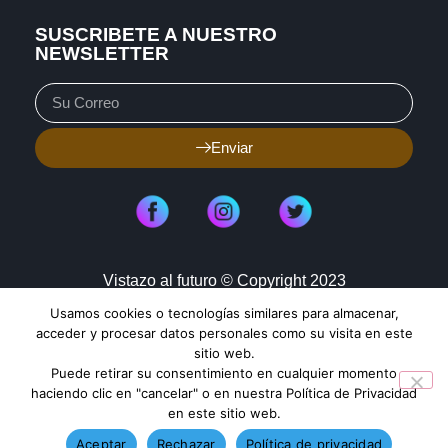
SUSCRIBETE A NUESTRO
NEWSLETTER
Enviar
Vistazo al futuro © Copyright 2023
Usamos cookies o tecnologías similares para almacenar,
Aviso de Privacidad
Política de Cookies
acceder y procesar datos personales como su visita en este
sitio web.
Mapa de Sitio
Puede retirar su consentimiento en cualquier momento
haciendo clic en "cancelar" o en nuestra Política de Privacidad
en este sitio web.
TENDENCIAS HOY
Aceptar
Rechazar
Política de privacidad