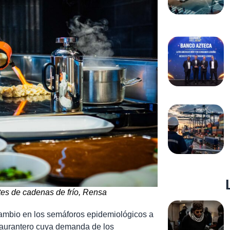
tes de cadenas de frío, Rensa
cambio en los semáforos epidemiológicos a
staurantero cuya demanda de los