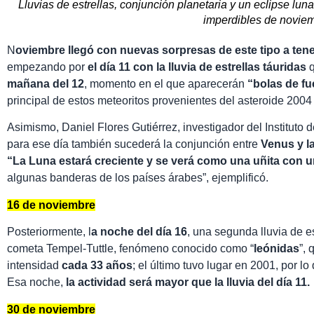
Lluvias de estrellas, conjunción planetaria y un eclipse lu
imperdibles de novie
N
oviembre llegó con nuevas sorpresas de este tipo a ten
empezando por
el día 11 con la lluvia de estrellas táuridas
mañana del 12
, momento en el que aparecerán
“bolas de f
principal de estos meteoritos provenientes del asteroide 200
Asimismo, Daniel Flores Gutiérrez, investigador del Instituto 
para ese día también sucederá la conjunción entre
Venus y l
“La Luna estará creciente y se verá como una uñita con un
algunas banderas de los países árabes”, ejemplificó.
16 de noviembre
Posteriormente, l
a noche del día 16
, una segunda lluvia de es
cometa Tempel-Tuttle, fenómeno conocido como “
leónidas
”,
intensidad
cada 33 años
; el último tuvo lugar en 2001, por l
Esa noche,
la actividad será mayor que la lluvia del día 11.
30 de noviembre