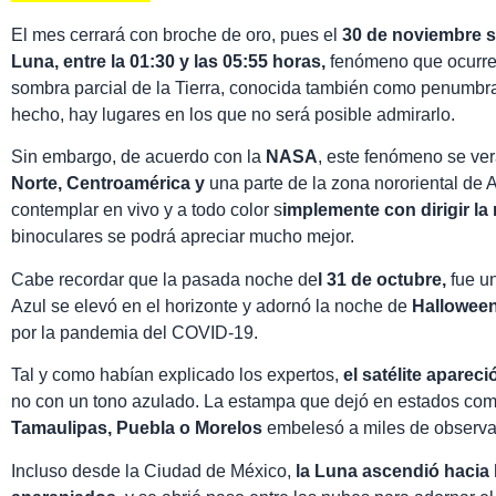
El mes cerrará con broche de oro, pues el
30 de noviembre s
Luna, entre la 01:30 y las 05:55 horas,
fenómeno que ocurre 
sombra parcial de la Tierra, conocida también como penumbra;
hecho, hay lugares en los que no será posible admirarlo.
Sin embargo, de acuerdo con la
NASA
, este fenómeno se ve
Norte, Centroamérica y
una parte de la zona nororiental de 
contemplar en vivo y a todo color s
implemente con dirigir la 
binoculares se podrá apreciar mucho mejor.
Cabe recordar que la pasada noche de
l 31 de octubre,
fue u
Azul se elevó en el horizonte y adornó la noche de
Hallowee
por la pandemia del COVID-19.
Tal y como habían explicado los expertos,
el satélite apareci
no con un tono azulado. La estampa que dejó en estados co
Tamaulipas, Puebla o Morelos
embelesó a miles de observa
Incluso desde la Ciudad de México,
la Luna ascendió hacia 