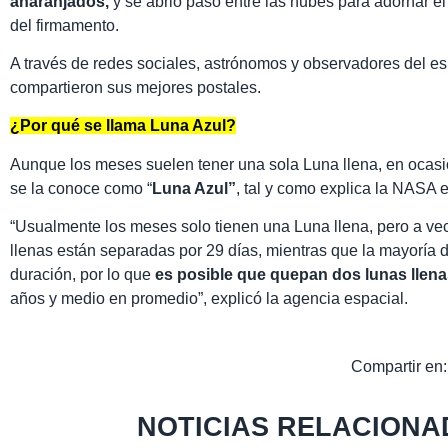
anaranjados,
y se abrió paso entre las nubes para adornar el 
del firmamento.
A través de redes sociales, astrónomos y observadores del es
compartieron sus mejores postales.
¿Por qué se llama Luna Azul?
Aunque los meses suelen tener una sola Luna llena, en ocasi
se la conoce como “
Luna Azul”
, tal y como explica la NASA e
“Usualmente los meses solo tienen una Luna llena, pero a v
llenas están separadas por 29 días, mientras que la mayoría 
duración, por lo que
es posible que quepan dos lunas llena
años y medio en promedio”, explicó la agencia espacial.
Compartir en:
NOTICIAS RELACIONA