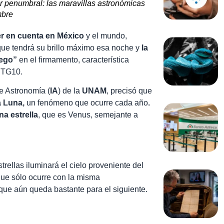
nar penumbral: las maravillas astronómicas
mbre
er en cuenta en México
y el mundo,
que tendrá su brillo máximo esa noche y
la
uego”
en el firmamento, característica
4 TG10.
de Astronomía (
IA
) de la
UNAM
, precisó que
a Luna,
un fenómeno que ocurre cada año
.
a estrella
, que es Venus, semejante a
trellas iluminará el cielo proveniente del
 que sólo ocurre con la misma
o que aún queda bastante para el siguiente.