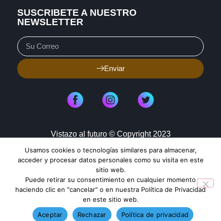
SUSCRIBETE A NUESTRO
NEWSLETTER
Enviar
Vistazo al futuro © Copyright 2023
Usamos cookies o tecnologías similares para almacenar,
Aviso de Privacidad
Política de Cookies
acceder y procesar datos personales como su visita en este
sitio web.
Mapa de Sitio
Puede retirar su consentimiento en cualquier momento
haciendo clic en "cancelar" o en nuestra Política de Privacidad
en este sitio web.
TENDENCIAS HOY
Aceptar
Rechazar
Política de privacidad