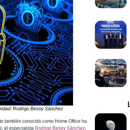
guridad: Rodrigo Besoy Sánchez
moto también conocido como Home Office ha
l, el especialista
Rodrigo Besoy Sánchez
,