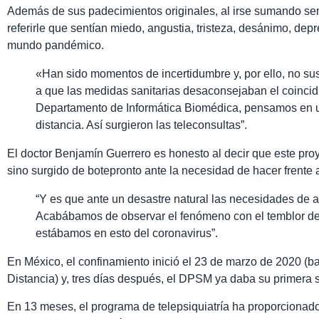
Además de sus padecimientos originales, al irse sumando se
referirle que sentían miedo, angustia, tristeza, desánimo, depr
mundo pandémico.
«Han sido momentos de incertidumbre y, por ello, no sus
a que las medidas sanitarias desaconsejaban el coincidir
Departamento de Informática Biomédica, pensamos en un
distancia. Así surgieron las teleconsultas”.
El doctor Benjamín Guerrero es honesto al decir que este pr
sino surgido de botepronto ante la necesidad de hacer frente
“Y es que ante un desastre natural las necesidades de a
Acabábamos de observar el fenómeno con el temblor de
estábamos en esto del coronavirus”.
En México, el confinamiento inició el 23 de marzo de 2020 (b
Distancia) y, tres días después, el DPSM ya daba su primera s
En 13 meses, el programa de telepsiquiatría ha proporcionado c