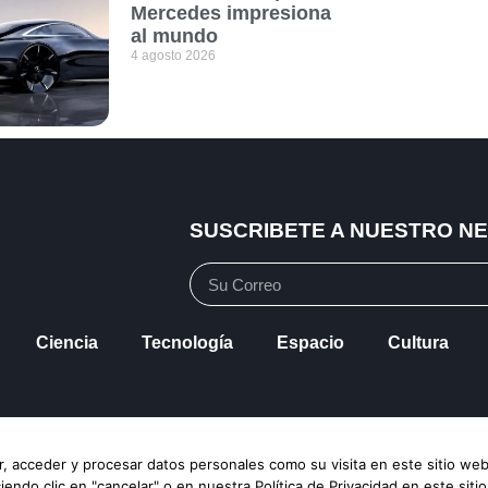
Mercedes impresiona
al mundo
4 agosto 2026
SUSCRIBETE A NUESTRO N
Ciencia
Tecnología
Espacio
Cultura
vacidad
Política de Cookies
Mapa de Sitio
, acceder y procesar datos personales como su visita en este sitio web
ndo clic en "cancelar" o en nuestra Política de Privacidad en este siti