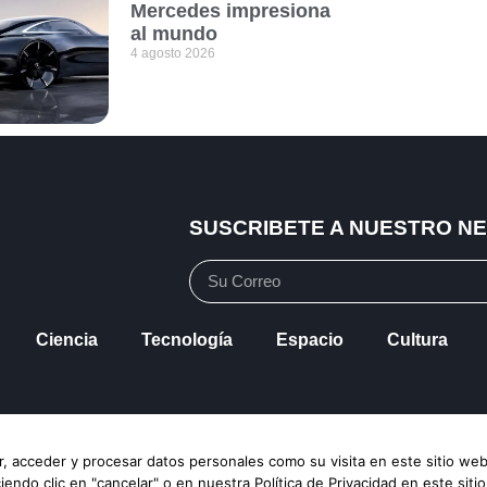
Mercedes impresiona
al mundo
4 agosto 2026
SUSCRIBETE A NUESTRO N
Ciencia
Tecnología
Espacio
Cultura
vacidad
Política de Cookies
Mapa de Sitio
, acceder y procesar datos personales como su visita en este sitio web
ndo clic en "cancelar" o en nuestra Política de Privacidad en este siti