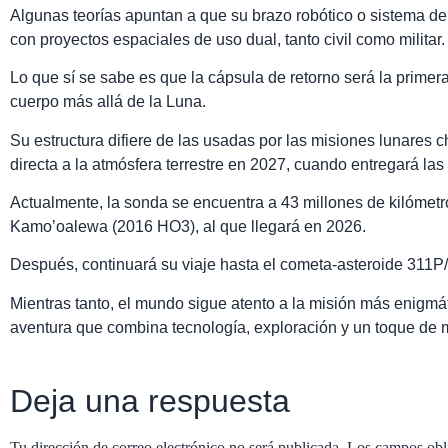
Algunas teorías apuntan a que su brazo robótico o sistema de
con proyectos espaciales de uso dual, tanto civil como militar.
Lo que sí se sabe es que la cápsula de retorno será la prime
cuerpo más allá de la Luna.
Su estructura difiere de las usadas por las misiones lunares 
directa a la atmósfera terrestre en 2027, cuando entregará las
Actualmente, la sonda se encuentra a 43 millones de kilómetr
Kamo’oalewa (2016 HO3), al que llegará en 2026.
Después, continuará su viaje hasta el cometa-asteroide 311P/E
Mientras tanto, el mundo sigue atento a la misión más enigmá
aventura que combina tecnología, exploración y un toque de m
Deja una respuesta
Tu dirección de correo electrónico no será publicada.
Los campos obl