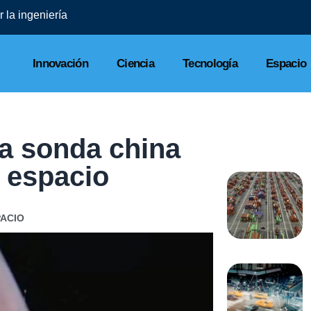
Finsus refuerza ciberseguridad y cierra 2025 sin filtraciones
Innovación
Ciencia
Tecnología
Espacio
sa sonda china
l espacio
PACIO