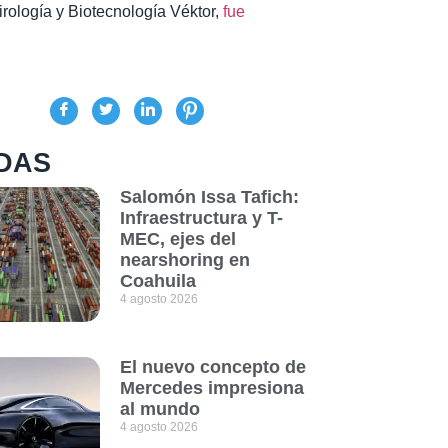
irología y Biotecnología Véktor,
fue
DAS
Salomón Issa Tafich:
Infraestructura y T-
MEC, ejes del
nearshoring en
Coahuila
4 agosto 2026
El nuevo concepto de
Mercedes impresiona
al mundo
4 agosto 2026