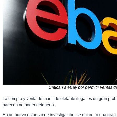
Critican a eBay por permitir ventas de
La compra y venta de marfil de elefante ilegal es un gran pro
parecen no poder detenerlo.
En un nuevo esfuerzo de investigación, se encontró una gran c