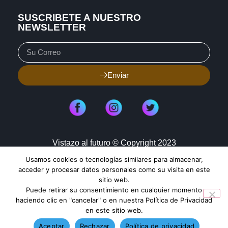
SUSCRIBETE A NUESTRO
NEWSLETTER
Enviar
Vistazo al futuro © Copyright 2023
Usamos cookies o tecnologías similares para almacenar,
Aviso de Privacidad
Política de Cookies
acceder y procesar datos personales como su visita en este
sitio web.
Mapa de Sitio
Puede retirar su consentimiento en cualquier momento
haciendo clic en "cancelar" o en nuestra Política de Privacidad
en este sitio web.
TENDENCIAS HOY
Aceptar
Rechazar
Política de privacidad