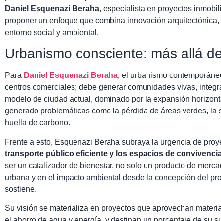
Daniel Esquenazi Beraha
, especialista en proyectos inmobil
proponer un enfoque que combina innovación arquitectónica, e
entorno social y ambiental.
Urbanismo consciente: más allá de
Para
Daniel Esquenazi Beraha
, el urbanismo contemporáneo 
centros comerciales; debe generar comunidades vivas, integrad
modelo de ciudad actual, dominado por la expansión horizonta
generado problemáticas como la pérdida de áreas verdes, la s
huella de carbono.
Frente a esto, Esquenazi Beraha subraya la urgencia de proye
transporte público eficiente y los espacios de convivencia
ser un catalizador de bienestar, no solo un producto de merc
urbana y en el impacto ambiental desde la concepción del proy
sostiene.
Su visión se materializa en proyectos que aprovechan materi
el ahorro de agua y energía, y destinan un porcentaje de su su