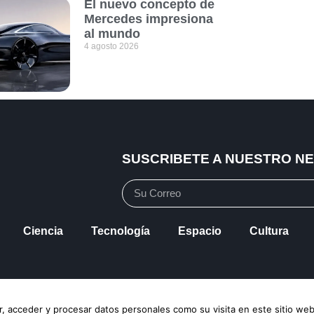
El nuevo concepto de
Mercedes impresiona
al mundo
4 agosto 2026
SUSCRIBETE A NUESTRO N
Ciencia
Tecnología
Espacio
Cultura
vacidad
Política de Cookies
Mapa de Sitio
, acceder y procesar datos personales como su visita en este sitio web