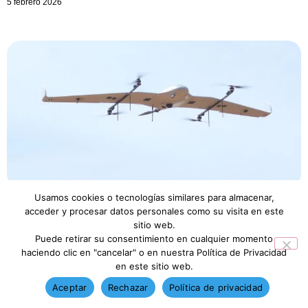
5 febrero 2026
Usamos cookies o tecnologías similares para almacenar,
Drones y Tecnología de Vigilancia Aérea: Ernesto
acceder y procesar datos personales como su visita en este
Mirahi Haiat
sitio web.
4 febrero 2026
Puede retirar su consentimiento en cualquier momento
haciendo clic en "cancelar" o en nuestra Política de Privacidad
en este sitio web.
Aceptar
Rechazar
Política de privacidad