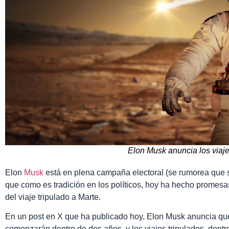
Elon Musk anuncia los viaj
Elon
Musk
está en plena campaña electoral (se rumorea que s
que como es tradición en los políticos, hoy ha hecho promesas
del viaje tripulado a Marte.
En un post en X que ha publicado hoy, Elon Musk anuncia que 
comenzarán dentro de dos años, y los viajes tripulados, dentr