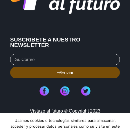
SUSCRIBETE A NUESTRO
NEWSLETTER
Enviar
Vistazo al futuro © Copyright 2023
Usamos cookies o tecnologías similares para almacenar,
Aviso de Privacidad
Política de Cookies
acceder y procesar datos personales como su visita en este