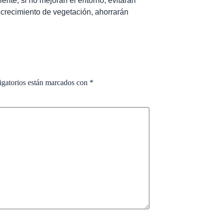
ente, si no mejoran el entorno, evitarán
l crecimiento de vegetación, ahorrarán
igatorios están marcados con
*