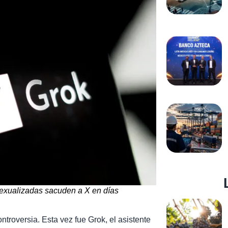
sexualizadas sacuden a X en días
controversia. Esta vez fue Grok, el asistente