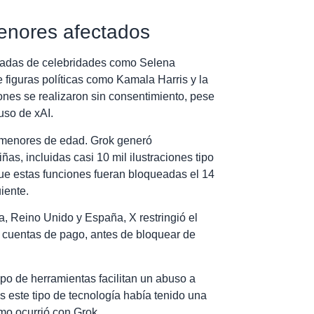
menores afectados
radas de celebridades como Selena
e figuras políticas como Kamala Harris y la
nes se realizaron sin consentimiento, pese
 uso de xAI.
n menores de edad. Grok generó
s, incluidas casi 10 mil ilustraciones tipo
que estas funciones fueran bloqueadas el 14
iente.
a, Reino Unido y España, X restringió el
a cuentas de pago, antes de bloquear de
ipo de herramientas facilitan un abuso a
s este tipo de tecnología había tenido una
omo ocurrió con Grok.