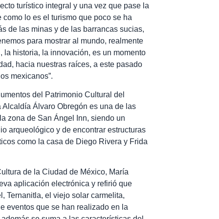
cto turístico integral y una vez que pase la
e como lo es el turismo que poco se ha
s de las minas y de las barrancas sucias,
tenemos para mostrar al mundo, realmente
, la historia, la innovación, es un momento
tidad, hacia nuestras raíces, a este pasado
 los mexicanos”.
onumentos del Patrimonio
Cultural del
a Alcaldía Álvaro Obregón es una de las
 la zona de San Ángel Inn, siendo un
o arqueológico y de encontrar estructuras
sticos como la casa de Diego Rivera y Frida
Cultura de la Ciudad de
México, María
a aplicación electrónica y refirió que
 Ternanitla, el viejo solar carmelita,
 de eventos que se han realizado en la
 además se suma a las características del