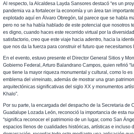
Al respecto, la Alcaldesa Layda Sansores destacó “es un proye
pandemia va a fortalecer la economía y un área tan important
explotado aquí en Álvaro Obregón, tal parece que se habla má
pero no se ha había hablado de este potencial que nosotros 
es digno, cuando haces este recorrido virtual por la diversidad
satisfactorio, creo que este viaje hacia adentro, hacia la iden
que nos da la fuerza para construir el futuro que necesitamos
En el evento, estuvo presente el Director General Sitios y M
Gobierno Federal, Arturo Balandrano Campos, quien refirió “l
que tiene la mayor riqueza monumental y cultural, como lo es
emblema del virreinato, además de mostrar una gran patrimoni
arquitectónicas significativas del siglo XX y monumentos artí
Khalo”.
Por su parte, la encargada del despacho de la Secretaria de 
Guadalupe Lozada León, reconoció la importancia de esta nuev
“significa reconocer el patrimonio de un lugar, como San Ángel,
espacios llenos de cualidades históricas, artísticas e incluso
demarcación, recordar todo esto mediante una aplicación que