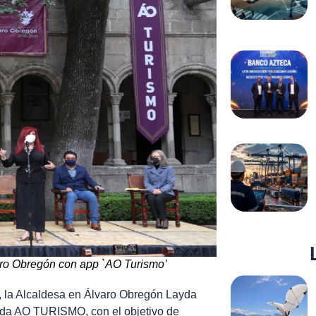
aro Obregón con app `AO Turismo’
o, la Alcaldesa en Álvaro Obregón Layda
ada AO TURISMO, con el objetivo de