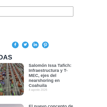
DAS
Salomón Issa Tafich:
Infraestructura y T-
MEC, ejes del
nearshoring en
Coahuila
4 agosto 2026
El nuevo concepto de