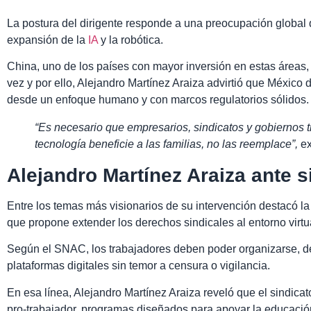
La postura del dirigente responde a una preocupación global 
expansión de la
IA
y la robótica.
China, uno de los países con mayor inversión en estas áreas, 
vez y por ello, Alejandro Martínez Araiza advirtió que México
desde un enfoque humano y con marcos regulatorios sólidos.
“Es necesario que empresarios, sindicatos y gobiernos t
tecnología beneficie a las familias, no las reemplace”,
ex
Alejandro Martínez Araiza ante s
Entre los temas más visionarios de su intervención destacó la 
que propone extender los derechos sindicales al entorno virtu
Según el SNAC, los trabajadores deben poder organizarse, del
plataformas digitales sin temor a censura o vigilancia.
En esa línea, Alejandro Martínez Araiza reveló que el sindicat
pro-trabajador, programas diseñados para apoyar la educación s