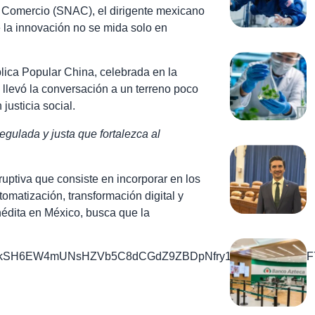
l Comercio (SNAC), el dirigente mexicano
 la innovación no se mida solo en
lica Popular China, celebrada en la
llevó la conversación a un terreno poco
 justicia social.
gulada y justa que fortalezca al
uptiva que consiste en incorporar en los
tomatización, transformación digital y
nédita en México, busca que la
2TYYGjkSH6EW4mUNsHZVb5C8dCGdZ9ZBDpNfry1AJapTanx8p5b