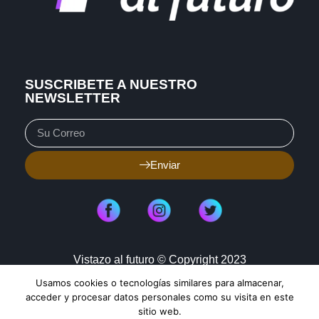
SUSCRIBETE A NUESTRO
NEWSLETTER
Enviar
Vistazo al futuro © Copyright 2023
Usamos cookies o tecnologías similares para almacenar,
Aviso de Privacidad
Política de Cookies
acceder y procesar datos personales como su visita en este
sitio web.
Mapa de Sitio