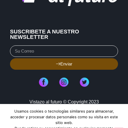
SUSCRIBETE A NUESTRO
NEWSLETTER
Enviar
Vistazo al futuro © Copyright 2023
Usamos cookies o tecnologías similares para almacenar,
Aviso de Privacidad
Política de Cookies
acceder y procesar datos personales como su visita en este
sitio web.
Mapa de Sitio