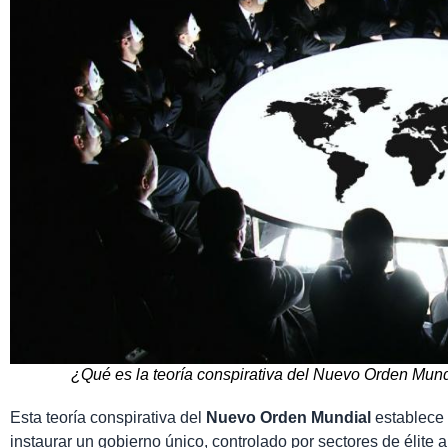
¿Qué es la teoría conspirativa del Nuevo Orden Mun
Esta teoría conspirativa del
Nuevo Orden Mundial
establece 
instaurar un gobierno único, controlado por sectores de élite a