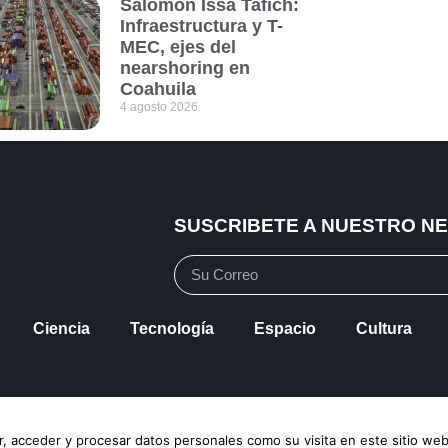
Salomón Issa Tafich:
Infraestructura y T-
MEC, ejes del
nearshoring en
Coahuila
4 agosto 2026
SUSCRIBETE A NUESTRO N
Ciencia
Tecnología
Espacio
Cultura
vacidad
Política de Cookies
Mapa de Sitio
, acceder y procesar datos personales como su visita en este sitio web