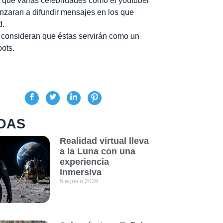
 que varias celebridades como el youtuber
zaran a difundir mensajes en los que
d.
s consideran que éstas servirán como un
ots.
DAS
Realidad virtual lleva
a la Luna con una
experiencia
inmersiva
5 agosto 2026