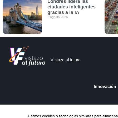
Londres lidera las
ciudades inteligentes
gracias a la IA
5 agosto 2026
Vistazo al futuro
Innovación
Vistazo al futuro © Copyright 2026
Aviso de Pri
Usamos cookies o tecnologías similares para almacenar