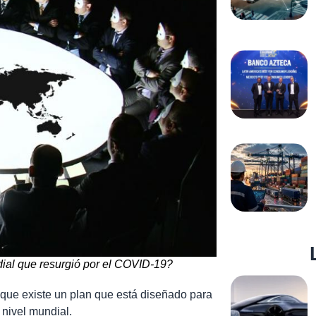
dial que resurgió por el COVID-19?
que existe un plan que está diseñado para
 nivel mundial.