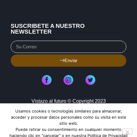
SUSCRIBETE A NUESTRO
NEWSLETTER
Enviar
Vistazo al futuro © Copyright 2023
Usamos cookies o tecnologías similares para almacenar,
Aviso de Privacidad
Política de Cookies
acceder y procesar datos personales como su visita en este
sitio web.
Mapa de Sitio
Puede retirar su consentimiento en cualquier momento
haciendo clic en "cancelar" o en nuestra Política de Privacidad