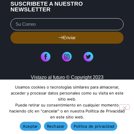
SUSCRIBETE A NUESTRO
NEWSLETTER
Enviar
Vistazo al futuro © Copyright 2023
Usamos cookies o tecnologías similares para almacenar,
Aviso de Privacidad
Política de Cookies
acceder y procesar datos personales como su visita en este
sitio web.
Mapa de Sitio
Puede retirar su consentimiento en cualquier momento
haciendo clic en "cancelar" o en nuestra Política de Privacidad
en este sitio web.
TENDENCIAS HOY
Aceptar
Rechazar
Política de privacidad
VoLTE no gasta más datos y mejora tus llamadas