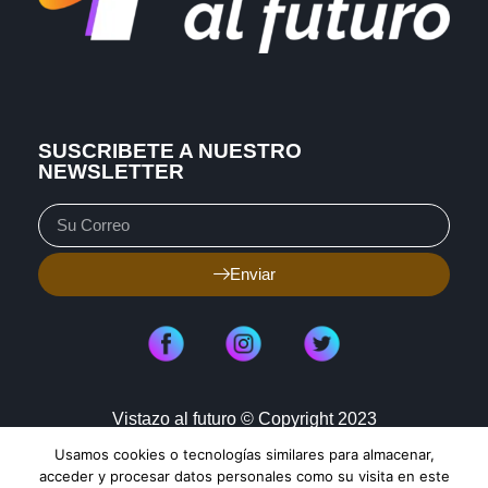
SUSCRIBETE A NUESTRO
NEWSLETTER
Enviar
Vistazo al futuro © Copyright 2023
Usamos cookies o tecnologías similares para almacenar,
Aviso de Privacidad
Política de Cookies
acceder y procesar datos personales como su visita en este