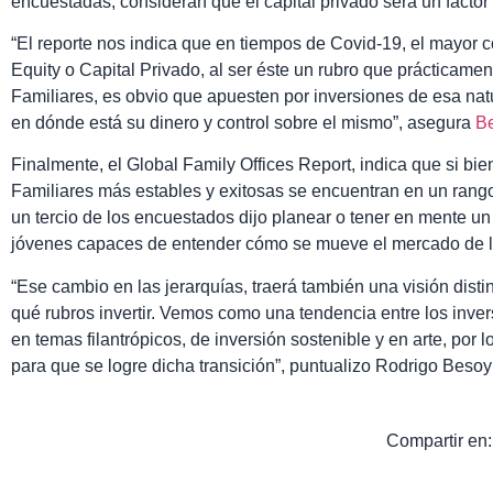
encuestadas, consideran que el capital privado será un factor 
“El reporte nos indica que en tiempos de Covid-19, el mayor co
Equity o Capital Privado, al ser éste un rubro que prácticame
Familiares, es obvio que apuesten por inversiones de esa nat
en dónde está su dinero y control sobre el mismo”, asegura
Be
Finalmente, el Global Family Offices Report, indica que si bi
Familiares más estables y exitosas se encuentran en un rang
un tercio de los encuestados dijo planear o tener en mente u
jóvenes capaces de entender cómo se mueve el mercado de l
“Ese cambio en las jerarquías, traerá también una visión disti
qué rubros invertir. Vemos como una tendencia entre los inver
en temas filantrópicos, de inversión sostenible y en arte, por
para que se logre dicha transición”, puntualizo Rodrigo Beso
Compartir en: