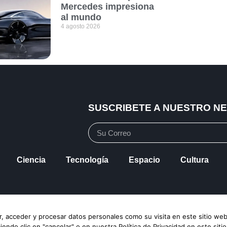
Mercedes impresiona
al mundo
4 agosto 2026
SUSCRIBETE A NUESTRO N
Ciencia
Tecnología
Espacio
Cultura
vacidad
Política de Cookies
Mapa de Sitio
, acceder y procesar datos personales como su visita en este sitio web
ndo clic en "cancelar" o en nuestra Política de Privacidad en este siti