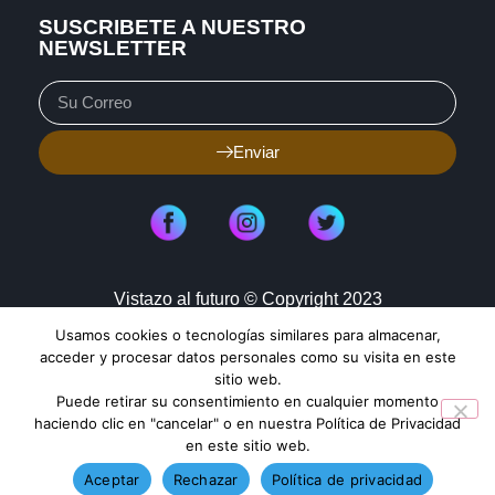
SUSCRIBETE A NUESTRO
NEWSLETTER
Enviar
Vistazo al futuro © Copyright 2023
Usamos cookies o tecnologías similares para almacenar,
Aviso de Privacidad
Política de Cookies
acceder y procesar datos personales como su visita en este
sitio web.
Mapa de Sitio
Puede retirar su consentimiento en cualquier momento
haciendo clic en "cancelar" o en nuestra Política de Privacidad
en este sitio web.
TENDENCIAS HOY
Aceptar
Rechazar
Política de privacidad