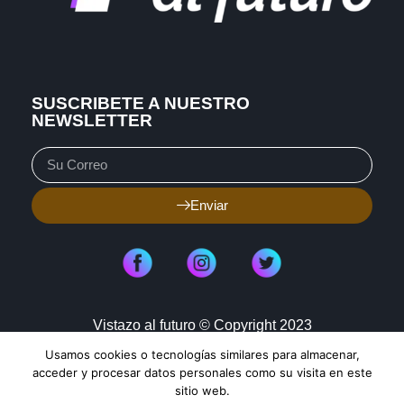
SUSCRIBETE A NUESTRO
NEWSLETTER
Enviar
Vistazo al futuro © Copyright 2023
Usamos cookies o tecnologías similares para almacenar,
Aviso de Privacidad
Política de Cookies
acceder y procesar datos personales como su visita en este
sitio web.
Mapa de Sitio