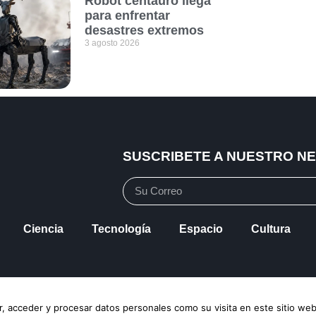
Robot centauro llega
para enfrentar
desastres extremos
3 agosto 2026
SUSCRIBETE A NUESTRO N
Ciencia
Tecnología
Espacio
Cultura
vacidad
Política de Cookies
Mapa de Sitio
, acceder y procesar datos personales como su visita en este sitio web