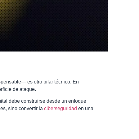
spensable— es otro pilar técnico. En
ficie de ataque.
gital debe construirse desde un enfoque
s, sino convertir la
ciberseguridad
en una