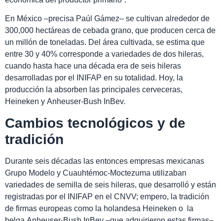
En México –precisa Paúl Gámez– se cultivan alrededor de
300,000 hectáreas de cebada grano, que producen cerca de
un millón de toneladas. Del área cultivada, se estima que
entre 30 y 40% corresponde a variedades de dos hileras,
cuando hasta hace una década era de seis hileras
desarrolladas por el INIFAP en su totalidad. Hoy, la
producción la absorben las principales cerveceras,
Heineken y
Anheuser-Bush InBev.
Cambios tecnológicos y de
tradición
D
urante seis décadas las entonces empresas mexicanas
Grupo Modelo y Cuauhtémoc-Moctezuma utilizaban
variedades de semilla de seis hileras, que desarrolló y están
registradas por el INIFAP en el CNVV; empero, l
a tradición
de firmas europeas como la holandesa
Heineken
o la
belga
Anheuser-Bush InBev –que adquirieron estas firmas–