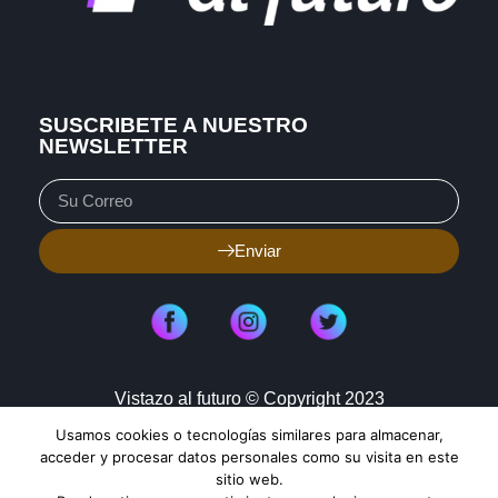
SUSCRIBETE A NUESTRO
NEWSLETTER
Enviar
Vistazo al futuro © Copyright 2023
Usamos cookies o tecnologías similares para almacenar,
Aviso de Privacidad
Política de Cookies
acceder y procesar datos personales como su visita en este
sitio web.
Mapa de Sitio