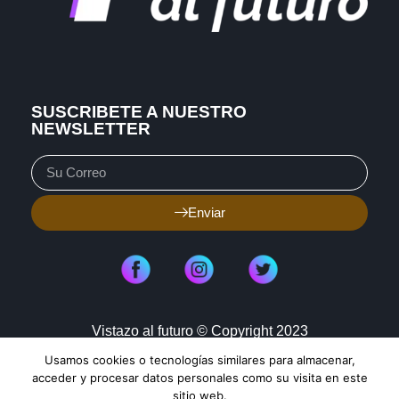
SUSCRIBETE A NUESTRO
NEWSLETTER
Enviar
Vistazo al futuro © Copyright 2023
Usamos cookies o tecnologías similares para almacenar,
Aviso de Privacidad
Política de Cookies
acceder y procesar datos personales como su visita en este
sitio web.