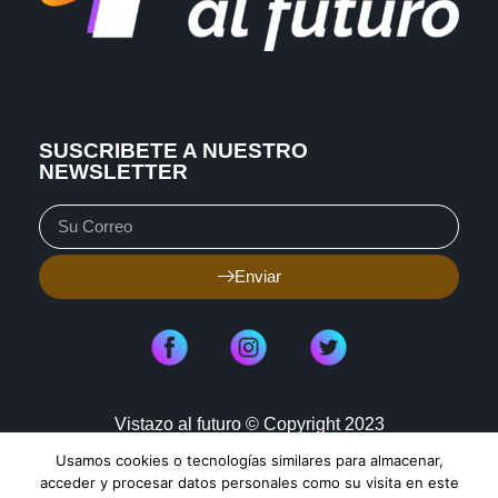
SUSCRIBETE A NUESTRO
NEWSLETTER
Enviar
Vistazo al futuro © Copyright 2023
Usamos cookies o tecnologías similares para almacenar,
Aviso de Privacidad
Política de Cookies
acceder y procesar datos personales como su visita en este