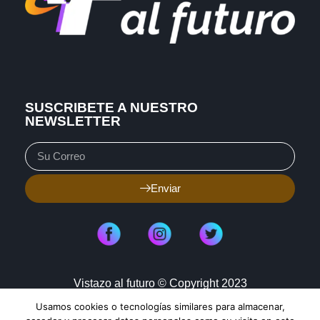
SUSCRIBETE A NUESTRO
NEWSLETTER
Enviar
Vistazo al futuro © Copyright 2023
Usamos cookies o tecnologías similares para almacenar,
Aviso de Privacidad
Política de Cookies