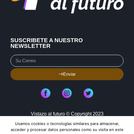
SUSCRIBETE A NUESTRO
NEWSLETTER
Enviar
Vistazo al futuro © Copyright 2023
Usamos cookies o tecnologías similares para almacenar,
Aviso de Privacidad
Política de Cookies
acceder y procesar datos personales como su visita en este