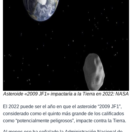
Asteroide «2009 JF1» impactaría a la Tierra en 2022: NASA
El 2022 puede ser el año en que el asteroide “2009 JF1”,
considerado como el quinto más grande de los calificados
como “potencialmente peligrosos”, impacte contra la Tierra.
Al menos eso ha señalado la Administración Nacional de