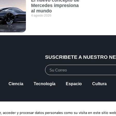
El nuevo concepto de
Mercedes impresiona
al mundo
4 agosto 2026
SUSCRIBETE A NUESTRO N
Ciencia
Tecnología
Espacio
Cultura
vacidad
Política de Cookies
Mapa de Sitio
, acceder y procesar datos personales como su visita en este sitio web