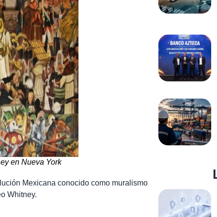
ney en Nueva York
volución Mexicana conocido como muralismo
eo Whitney.