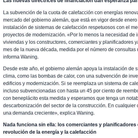
Las nuevas directrices de financiación dan esperanza pa
La subvención de la cuota de calefacción con energías renov
mercado del gobierno alemán, que está en vigor desde enero d
instalación de sistemas de calefacción respetuosos con el m
proyectos de modernización. «Por lo menos la necesidad de in
viviendas y los constructores, comerciantes y planificadores
mes de la nueva década, medida por el número de consultas re
informa Waning.
Desde este año, el gobierno alemán apoya la instalación de s
clima, como las bombas de calor, con una subvención de inver
edificios y modernización. Si se reemplaza un sistema de cal
incluso subvencionadas con hasta un 45 por ciento de reemb
con beneplácito esta medida y esperamos que tenga un notabl
descarbonización del sector de la construcción. En cualquier 
una demanda creciente», explica Waning.
Nada funciona sin ella: los comerciantes y planificadores 
revolución de la energía y la calefacción