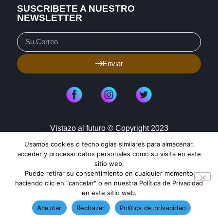
SUSCRIBETE A NUESTRO
NEWSLETTER
Enviar
Vistazo al futuro © Copyright 2023
Usamos cookies o tecnologías similares para almacenar,
Aviso de Privacidad
Política de Cookies
acceder y procesar datos personales como su visita en este
sitio web.
Mapa de Sitio
Puede retirar su consentimiento en cualquier momento
haciendo clic en "cancelar" o en nuestra Política de Privacidad
en este sitio web.
TENDENCIAS HOY
Aceptar
Rechazar
Política de privacidad
Finsus refuerza ciberseguridad y cierra 2025 sin filtraciones