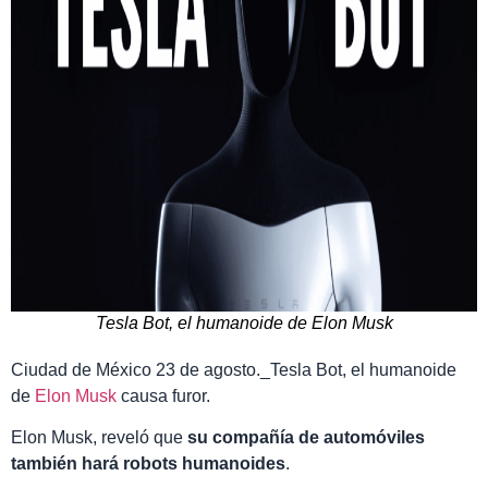
Tesla Bot, el humanoide de Elon Musk
Ciudad de México 23 de agosto._Tesla Bot, el humanoide
de
Elon Musk
causa furor.
Elon Musk, reveló que
su compañía de automóviles
también hará robots humanoides
.